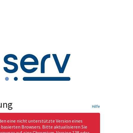
ung
Hilfe
den eine nicht unterstützte Version eines
asierten Browsers. Bitte aktualisieren Sie
rowser auf eine Chromium-Version 138 oder